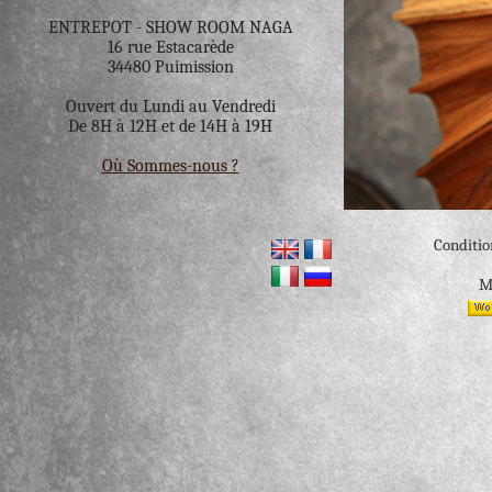
ENTREPOT - SHOW ROOM NAGA
16 rue Estacarède
34480 Puimission
Ouvert du Lundi au Vendredi
De 8H à 12H et de 14H à 19H
Où Sommes-nous ?
Conditio
M