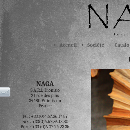
•
Accueil
•
Société
•
Catalo
NAGA
S.A.R.L Dionisio
21 rue des pins
34480 Puimisson
France
Tel : +33.(0)4.67.36.17.87
Fax : +33(0)4.67.36.18.80
Port : +33.(0)6.07.24.23.35